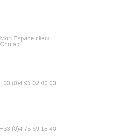
mon compte
Mon Espace client
Contact
CPCA MARSEILLE
9 Boulevard Baille
13006 Marseille
+33 (0)4 91 02 03 03
CPCA Annonay
16 Avenue de la Gare
07100 ANNONAY
+33 (0)4 75 69 18 40